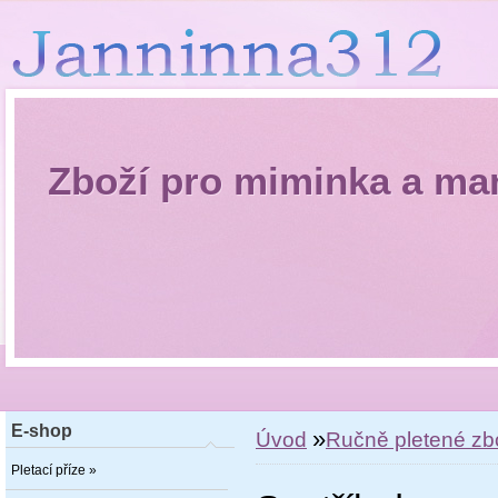
Zboží pro miminka a m
E-shop
»
Úvod
Ručně pletené zb
Pletací příze »