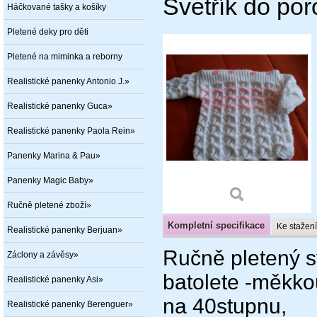
Svetřík do por
Háčkované tašky a košíky
Pletené deky pro děti
Pletené na miminka a reborny
Realistické panenky Antonio J.»
Realistické panenky Guca»
Realistické panenky Paola Rein»
Panenky Marina & Pau»
Panenky Magic Baby»
Ručně pletené zboží»
Kompletní specifikace
Ke stažení
Realistické panenky Berjuan»
Ručně pletený sv
Záclony a závěsy»
batolete -měkko
Realistické panenky Asi»
na 40stupnu,
Realistické panenky Berenguer»